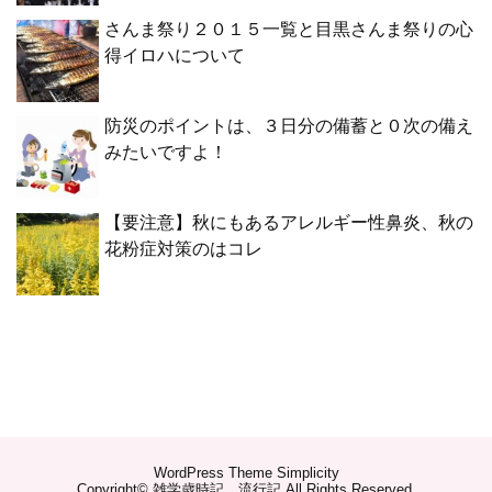
さんま祭り２０１５一覧と目黒さんま祭りの心
得イロハについて
防災のポイントは、３日分の備蓄と０次の備え
みたいですよ！
【要注意】秋にもあるアレルギー性鼻炎、秋の
花粉症対策のはコレ
WordPress Theme
Simplicity
Copyright©
雑学歳時記 流行記
All Rights Reserved.