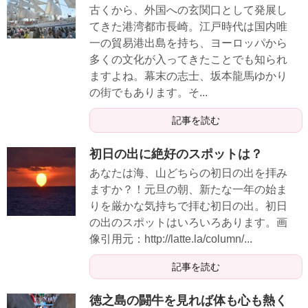
古くから、外国への玄関口として発展し
てきた港湾都市長崎。江戸時代は国内唯
一の貿易港出島を持ち、ヨーロッパから
多くの文化が入ってきたことでも知られ
ますよね。幕末の志士、坂本龍馬ゆかり
の街でもあります。そ...
記事を読む
初日の出に絶好のスポットは？
あなたは海、山どちらの初日の出を拝み
ますか？！元旦の朝、新たな一年の始ま
りを厳かな気持ちで拝む初日の出。初日
の出のスポットはいろいろあります。画
像引用元：http://latte.la/column/...
記事を読む
徳之島の闘牛を見れば体も心も熱く