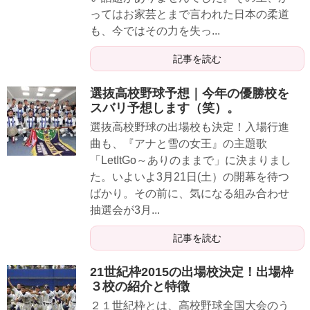
ってはお家芸とまで言われた日本の柔道
も、今ではその力を失っ...
記事を読む
選抜高校野球予想｜今年の優勝校を
スバリ予想します（笑）。
選抜高校野球の出場校も決定！入場行進
曲も、『アナと雪の女王』の主題歌
「LetItGo～ありのままで」に決まりまし
た。いよいよ3月21日(土）の開幕を待つ
ばかり。その前に、気になる組み合わせ
抽選会が3月...
記事を読む
21世紀枠2015の出場校決定！出場枠
３校の紹介と特徴
２１世紀枠とは、高校野球全国大会のう