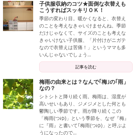
子供服収納のコツ★面倒な衣替えも
こうすればスッキリＯＫ！
季節の変わり目。暖かくなると、衣替え
のことを考えなきゃいけませんね。季節
だけじゃなくて、サイズのことも考えな
きゃいけない子供服、「片付けがニガテ
なので衣替えは苦痛！」というママも多
いんじゃないでしょう...
記事を読む
梅雨の由来とは？なんで｢梅｣の｢雨」
なの？
シトシトと降り続く雨。梅雨は、湿度が
高いせいもあり、ジメジメとした何とも
鬱陶しい季節です。雨が降り続くこの
「梅雨(つゆ)」という季節を、なぜ『梅』
に『雨』と書いて｢梅雨(つゆ)」と呼ぶよ
うになったので...