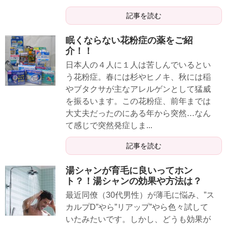
記事を読む
眠くならない花粉症の薬をご紹
介！！
日本人の４人に１人は苦しんでいるとい
う花粉症。春には杉やヒノキ、秋には稲
やブタクサが主なアレルゲンとして猛威
を振るいます。この花粉症、前年までは
大丈夫だったのにある年から突然…なん
て感じで突然発症しま...
記事を読む
湯シャンが育毛に良いってホン
ト？！湯シャンの効果や方法は？
最近同僚（30代男性）が薄毛に悩み、”ス
カルプD”やら”リアップ”やら色々試して
いたみたいです。しかし、どうも効果が