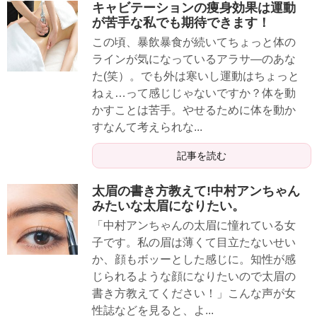
キャビテーションの痩身効果は運動
が苦手な私でも期待できます！
この頃、暴飲暴食が続いてちょっと体の
ラインが気になっているアラサ―のあな
た(笑）。でも外は寒いし運動はちょっと
ねぇ…って感じじゃないですか？体を動
かすことは苦手。やせるために体を動か
すなんて考えられな...
記事を読む
太眉の書き方教えて!中村アンちゃん
みたいな太眉になりたい。
「中村アンちゃんの太眉に憧れている女
子です。私の眉は薄くて目立たないせい
か、顔もボッーとした感じに。知性が感
じられるような顔になりたいので太眉の
書き方教えてください！」こんな声が女
性誌などを見ると、よ...