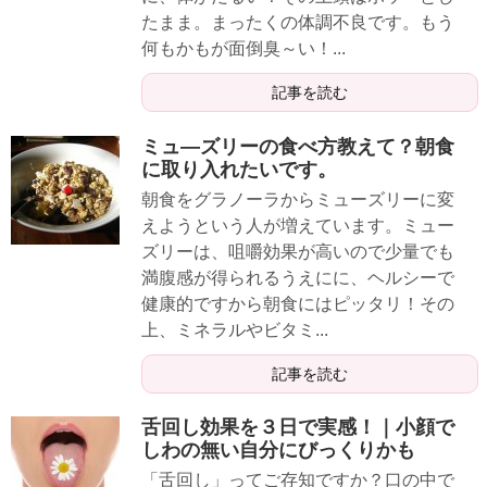
たまま。まったくの体調不良です。もう
何もかもが面倒臭～い！...
記事を読む
ミュ―ズリーの食べ方教えて？朝食
に取り入れたいです。
朝食をグラノーラからミューズリーに変
えようという人が増えています。ミュー
ズリーは、咀嚼効果が高いので少量でも
満腹感が得られるうえにに、ヘルシーで
健康的ですから朝食にはピッタリ！その
上、ミネラルやビタミ...
記事を読む
舌回し効果を３日で実感！｜小顔で
しわの無い自分にびっくりかも
「舌回し」ってご存知ですか？口の中で